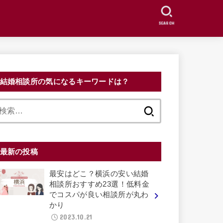
SEARCH
結婚相談所の気になるキーワードは？
検
索:
最新の投稿
最安はどこ？横浜の安い結婚
相談所おすすめ23選！低料金
でコスパが良い相談所が丸わ
かり
2023.10.21