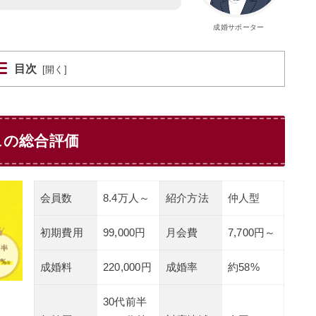
成婚サポーター
目次
[
開く
]
ュの総合評価
会員数
8.4万人～
紹介方法
仲人型
初期費用
99,000円
月会費
7,700円～
成婚料
220,000円
成婚率
約58%
30代前半