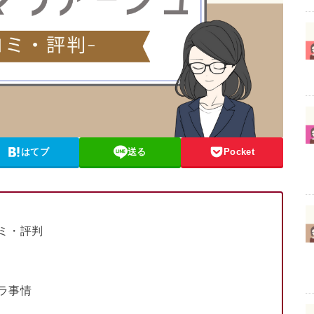
はてブ
送る
Pocket
ミ・評判
ラ事情